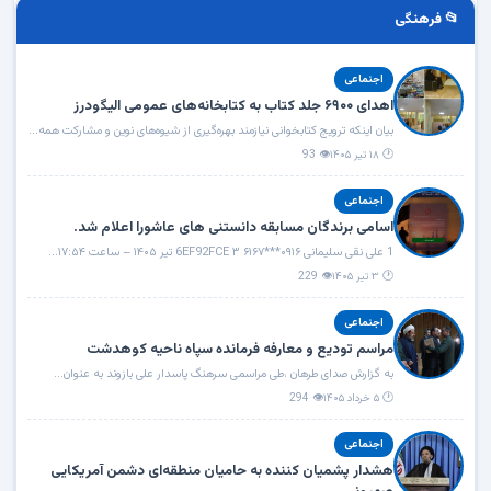
📂 فرهنگی
اجنماعی
اهدای ۶۹۰۰ جلد کتاب به کتابخانه‌های عمومی الیگودرز
بیان اینکه ترویج کتابخوانی نیازمند بهره‌گیری از شیوه‌های نوین و مشارکت همه...
🕐 ۱۸ تیر ۱۴۰۵
👁 93
اجنماعی
اسامی برندگان مسابقه دانستنی های عاشورا اعلام شد.
1 علی نقی سلیمانی ۰۹۱۶***۶۱۶۷ 6EF92FCE ۳ تیر ۱۴۰۵ – ساعت ۱۷:۵۴...
🕐 ۳ تیر ۱۴۰۵
👁 229
اجنماعی
مراسم تودیع و معارفه فرمانده سپاه ناحیه کوهدشت
به گزارش صدای طرهان ،طی مراسمی سرهنگ پاسدار علی بازوند به عنوان...
🕐 ۵ خرداد ۱۴۰۵
👁 294
اجنماعی
هشدار پشمیان کننده به حامیان منطقه‌ای دشمن آمریکایی