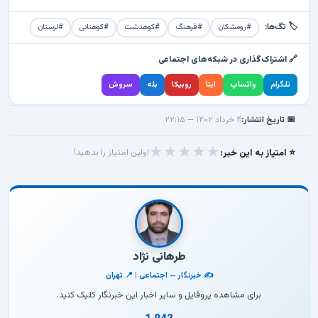
🏷️ تگ‌ها:
#رومشکان
#فرهنگ
#کوهدشت
#کوهنانی
#لرستان
🔗 اشتراک‌گذاری در شبکه‌های اجتماعی
تلگرام
واتساپ
ایتا
روبیکا
بله
سروش
📅 تاریخ انتشار:
۴ خرداد ۱۴۰۲ — ۲۲:۱۵
★
★
★
★
★
⭐ امتیاز به این خبر:
اولین امتیاز را بدهید!
طرهانی نژاد
✍️ خبرنگار — اجتماعی | 📍 تهران
برای مشاهده پروفایل و سایر اخبار این خبرنگار کلیک کنید.