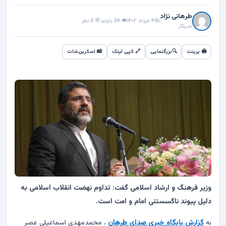
شهدا وایثارگران
طرهانی نژاد
📅
۴ خرداد ۱۴۰۲
👁 34 بازدید
💬 0 نظر
فناوری
خبرنگار
🖨️ پرینت
🔍
بزرگنمایی
🔗 کپی لینک
📸 اسکرین‌شات
ورزشی
▾
شهرستا نها
▾
آرشیو
درباره ما
▾
اگهی ها
وزیر فرهنگ و ارشاد اسلامی گفت: تداوم نهضت انقلاب اسلامی به
دلیل پیوند ناگسستنی امام و امت است.
به
گزارش پایگاه خبری صدای طرهان
، محمدمهدی اسماعیلی عصر