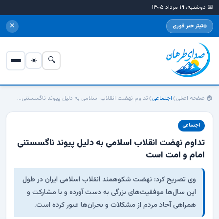
📅 دوشنبه، ۱۹ مرداد ۱۴۰۵
✕
تیتر خبر فوری
☀️
🔍
صفحه اصلی
🏠 صفحه اصلی
اجنماعی
تداوم نهضت انقلاب اسلامی به دلیل پیوند ناگسستنی...
❯
❯
اجنماعی
▾
اجنماعی
تداوم نهضت انقلاب اسلامی به دلیل پیوند ناگسستنی
فرهنگی
▾
امام و امت است
اقتصادی
▾
وی تصریح کرد: نهضت شکوهمند انقلاب اسلامی ایران در طول
این سال‌ها موفقیت‌های بزرگی به دست آورده و با مشارکت و
حوادث
▾
همراهی آحاد مردم از مشکلات و بحران‌ها عبور کرده است.