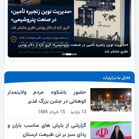
آغاز طرح «نشاط معنوی» در آستان امامزادگان لرستان
کانال ما درآپارات
حضور باشکوه مردم ولایتمدار
کوهنانی در جشن بزرگ غدیر
00:32
13 بازدید
15 خرداد 1405
گزارشی از بارش های مناسب باران و
ردای سبز بر تن طبیعت لرستان
02:12