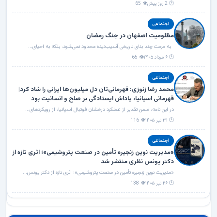
🕐 2 روز پیش
👁 65
اجنماعی
مظلومیت اصفهان در جنگ رمضان
به مرمت چند بنای تاریخی آسیب‌دیده محدود نمی‌شود، بلکه به احیای...
🕐 ۶ مرداد ۱۴۰۵
👁 65
اجنماعی
محمد رضا زنوزی: قهرمانی‌تان دل میلیون‌ها ایرانی را شاد کرد|
قهرمانی اسپانیا، پاداش ایستادگی بر صلح و انسانیت بود
در این نامه، ضمن تقدیر از عملکرد درخشان فوتبال اسپانیا، از رویکردهای...
🕐 ۳۱ تیر ۱۴۰۵
👁 116
اجنماعی
«مدیریت نوین زنجیره تأمین در صنعت پتروشیمی»؛ اثری تازه از
دکتر یونس نظری منتشر شد
«مدیریت نوین زنجیره تأمین در صنعت پتروشیمی»؛ اثری تازه از دکتر یونس...
🕐 ۲۶ تیر ۱۴۰۵
👁 138